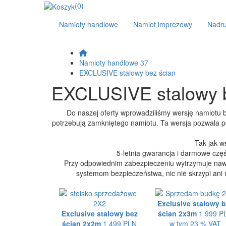
(0)
Namioty handlowe
Namiot imprezowy
Nadr
Namioty handlowe 37
EXCLUSIVE stalowy bez ścian
EXCLUSIVE stalowy b
Do naszej oferty wprowadziliśmy wersję namiotu be
potrzebują zamkniętego namiotu. Ta wersja pozwala p
Tak jak w
5-letnia gwarancja i darmowe czę
Przy odpowiednim zabezpieczeniu wytrzymuje nawet
systemom bezpieczeństwa, nic nie skrzypi ani ni
Exclusive stalowy 
Exclusive stalowy bez
ścian 2x3m
1 999 P
ścian 2x2m
1 499 PLN
w tym 23 % VAT