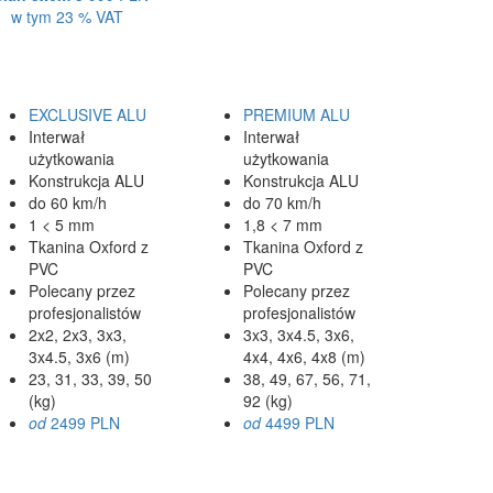
w tym 23 % VAT
EXCLUSIVE ALU
PREMIUM ALU
Interwał
Interwał
użytkowania
użytkowania
Konstrukcja ALU
Konstrukcja ALU
do 60 km/h
do 70 km/h
1 < 5 mm
1,8 < 7 mm
Tkanina Oxford z
Tkanina Oxford z
PVC
PVC
Polecany przez
Polecany przez
profesjonalistów
profesjonalistów
2x2, 2x3, 3x3,
3x3, 3x4.5, 3x6,
3x4.5, 3x6 (m)
4x4, 4x6, 4x8 (m)
23, 31, 33, 39, 50
38, 49, 67, 56, 71,
(kg)
92 (kg)
od
2499 PLN
od
4499 PLN