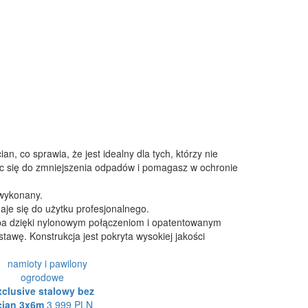
, co sprawia, że jest idealny dla tych, którzy nie
ąc się do zmniejszenia odpadów i pomagasz w ochronie
e wykonany.
je się do użytku profesjonalnego.
soba dzięki nylonowym połączeniom i opatentowanym
stawę. Konstrukcja jest pokryta wysokiej jakości
clusive stalowy bez
cian 3x6m
3 999 PLN