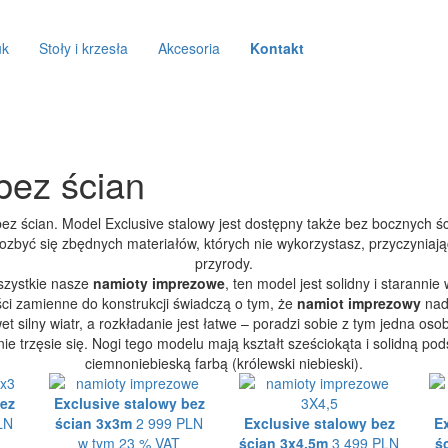
uk
Stoły i krzesła
Akcesoria
Kontakt
ez ścian
z ścian. Model Exclusive stalowy jest dostępny także bez bocznych ścian
ozbyć się zbędnych materiałów, których nie wykorzystasz, przyczyniaj
przyrody.
szystkie nasze
namioty imprezowe
, ten model jest solidny i staranni
ści zamienne do konstrukcji świadczą o tym, że
namiot imprezowy
nada
 silny wiatr, a rozkładanie jest łatwe – poradzi sobie z tym jedna o
e trzęsie się. Nogi tego modelu mają kształt sześciokąta i solidną pod
ciemnoniebieską farbą (królewski niebieski).
bez
Exclusive stalowy bez
LN
ścian 3x3m
2 999 PLN
Exclusive stalowy bez
Ex
w tym 23 % VAT
ścian 3x4,5m
3 499 PLN
ś