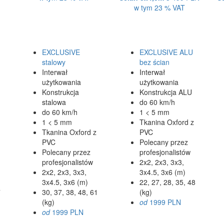
w tym 23 % VAT
EXCLUSIVE
EXCLUSIVE ALU
stalowy
bez ścian
Interwał
Interwał
użytkowania
użytkowania
Konstrukcja
Konstrukcja ALU
stalowa
do 60 km/h
do 60 km/h
1 < 5 mm
1 < 5 mm
Tkanina Oxford z
Tkanina Oxford z
PVC
PVC
Polecany przez
Polecany przez
profesjonalistów
profesjonalistów
2x2, 2x3, 3x3,
2x2, 2x3, 3x3,
3x4.5, 3x6 (m)
3x4.5, 3x6 (m)
22, 27, 28, 35, 48
7
30, 37, 38, 48, 61
(kg)
(kg)
od
1999 PLN
od
1999 PLN