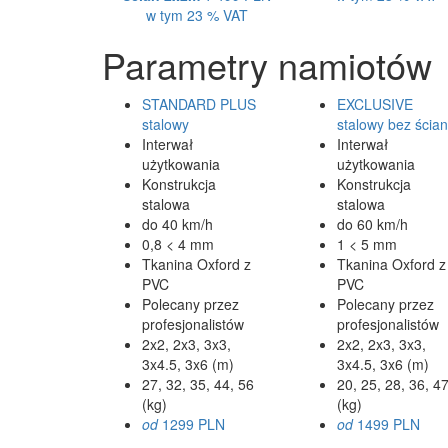
w tym 23 % VAT
Parametry namiotów
STANDARD PLUS
EXCLUSIVE
stalowy
stalowy bez ścian
Interwał
Interwał
użytkowania
użytkowania
Konstrukcja
Konstrukcja
stalowa
stalowa
do 40 km/h
do 60 km/h
0,8 < 4 mm
1 < 5 mm
Tkanina Oxford z
Tkanina Oxford z
PVC
PVC
Polecany przez
Polecany przez
profesjonalistów
profesjonalistów
2x2, 2x3, 3x3,
2x2, 2x3, 3x3,
3x4.5, 3x6 (m)
3x4.5, 3x6 (m)
27, 32, 35, 44, 56
20, 25, 28, 36, 4
(kg)
(kg)
od
1299 PLN
od
1499 PLN