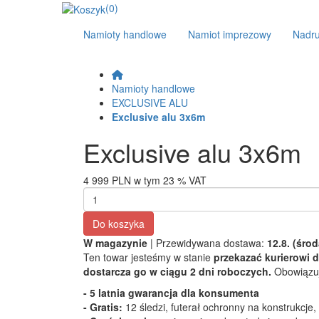
(0)
Namioty handlowe
Namiot imprezowy
Nadr
Namioty handlowe
EXCLUSIVE ALU
Exclusive alu 3x6m
Exclusive alu 3x6m
4 999 PLN
w tym 23 % VAT
Do koszyka
W magazynie
| Przewidywana dostawa:
12.8. (środ
Ten towar jesteśmy w stanie
przekazać kurierowi d
dostarcza go w ciągu 2 dni roboczych.
Obowiązuj
- 5 latnia gwarancja dla konsumenta
- Gratis:
12 śledzi, futerał ochronny na konstrukcje,