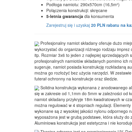
Podłoga namiotu: 290x570cm (16,5m²)
Połączenia konstrukcji: skręcane
5-letnia gwarancja
dla konsumenta
Zarejestruj się i uzyskaj
20 PLN rabatu na k
Profesjonalny namiot składany oferuje dużo miej
wykorzystać do organizacji różnego rodzaju imprez 
itp. Rozmiar 3x6 to jeden z najlepiej sprzedających
profesjonalnych namiotów składanych pomimo ich r
sugeruje, namiot posiada konstrukcję rozkładaną aut
można go rozłożyć bez użycia narzędzi. W zestawie
futerał ochronny na konstrukcje oraz śledzie.
Solidna konstrukcja wykonana z anodowanego alu
się w zakresie od 1,1mm do 5mm w zależności od ko
namiot składany przykryje 18m kwadratowych w cza
można regulować w 4 stopniach regulacji. Elementy
wykonane są z wysokiej jakości nylonu odpornego n
wyposażona jest w grubą podstawe, która służy do 
Aluminiowa konstrukcja jest estetyczna i nie koroduj
Tkanina odporna jest na promieniowanie UV. Dzię