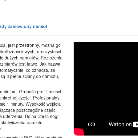
ażdy zamówiony namiot.
sca, jest przestronny, można go
okolicznościowych, uroczystości
 się dużych namiotów. Rozłożenie
ozmiarów jest łatwe. Jak nazwa
omatycznie, co oznacza, że ​​
 są 3 pełne ściany do namiotu,
minium. Grubość profili mieści
nkretnej części. Profesjonalny
sie 1 minuty. Wysokość wejścia
 łączące poszczególne części
a uderzenia. Dolna część nogi
zakotwiczenia namiotu.
e.
ki warstwie PVC, która znajduje