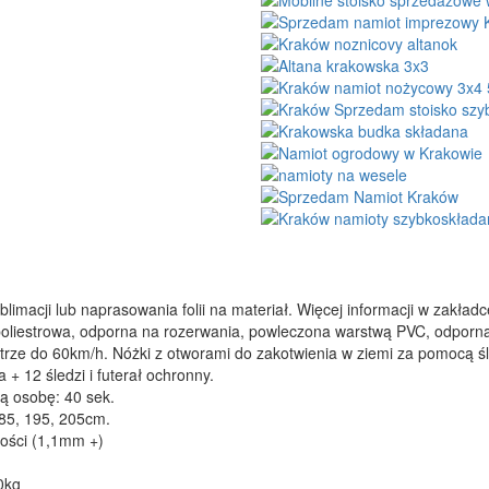
limacji lub naprasowania folii na materiał. Więcej informacji w zakład
oliestrowa, odporna na rozerwania, powleczona warstwą PVC, odporn
rze do 60km/h. Nóżki z otworami do zakotwienia w ziemi za pomocą śled
+ 12 śledzi i futerał ochronny.
ną osobę: 40 sek.
85, 195, 205cm.
bości (1,1mm +)
0kg