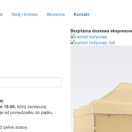
uk
Stoły i krzesła
Akcesoria
Kontakt
Bezpłatna dostawa ekspreso
a)
o 15:00,
który zazwyczaj
e od poniedziałku do piątku.
 3 pełne ściany