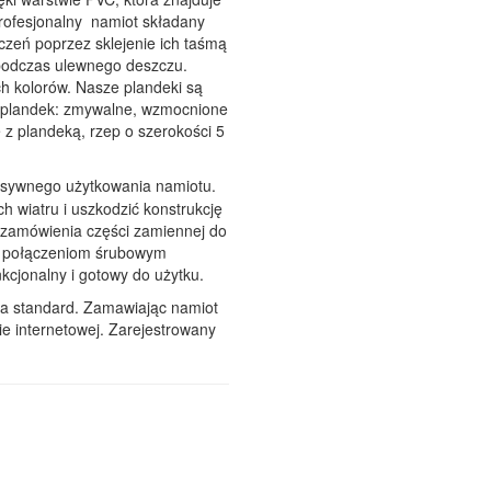
Profesjonalny namiot składany
czeń poprzez sklejenie ich taśmą
 podczas ulewnego deszczu.
h kolorów. Nasze plandeki są
y plandek: zmywalne, wzmocnione
ę z plandeką, rzep o szerokości 5
ensywnego użytkowania namiotu.
 wiatru i uszkodzić konstrukcję
 zamówienia części zamiennej do
ki połączeniom śrubowym
nkcjonalny i gotowy do użytku.
za standard. Zamawiając namiot
ie internetowej. Zarejestrowany