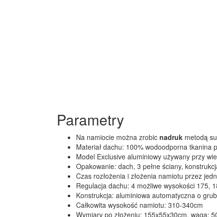
Parametry
Na namiocie można zrobic
nadruk
metodą sub
Materiał dachu: 100% wodoodporna tkanina p
Model Exclusive aluminiowy używany przy wiet
Opakowanie: dach, 3 pełne ściany, konstrukcja 
Czas rozłożenia i złożenia namiotu przez jed
Regulacja dachu: 4 możliwe wysokości 175, 1
Konstrukcja: aluminiowa automatyczna o gru
Całkowita wysokość namiotu: 310-340cm
Wymiary po złożeniu: 155x55x30cm, waga: 5