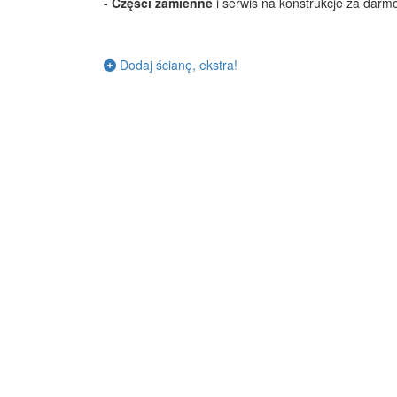
-
Części zamienne
i serwis na konstrukcje za darm
Dodaj ścianę, ekstra!