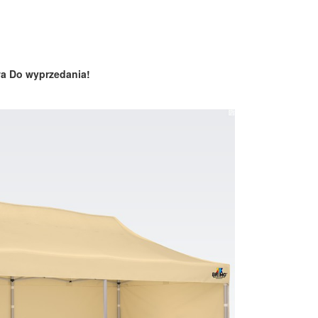
wa
Do wyprzedania!