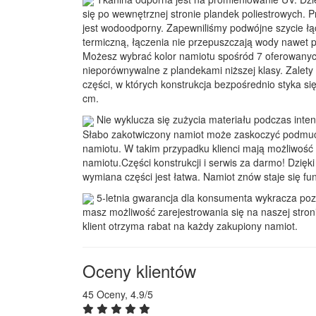
się po wewnętrznej stronie plandek poliestrowych. 
jest wodoodporny. Zapewniliśmy podwójne szycie łą
termiczną, łączenia nie przepuszczają wody nawet
Możesz wybrać kolor namiotu spośród 7 oferowanyc
nieporównywalne z plandekami niższej klasy. Zalet
części, w których konstrukcja bezpośrednio styka si
cm.
Nie wyklucza się zużycia materiału podczas int
Słabo zakotwiczony namiot może zaskoczyć podmuch
namiotu. W takim przypadku klienci mają możliwość
namiotu.Części konstrukcji i serwis za darmo! Dzię
wymiana części jest łatwa. Namiot znów staje się fu
5-letnia gwarancja dla konsumenta wykracza po
masz możliwość zarejestrowania się na naszej stron
klient otrzyma rabat na każdy zakupiony namiot.
Oceny klientów
45 Oceny, 4.9/5